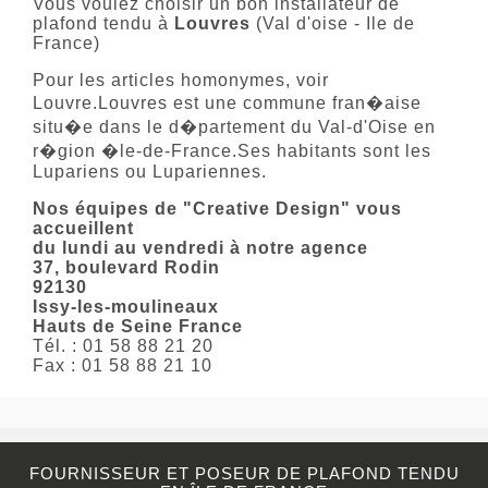
Vous voulez choisir un bon installateur de
plafond tendu à
Louvres
(Val d'oise - Ile de
France)
Pour les articles homonymes, voir
Louvre.Louvres est une commune fran�aise
situ�e dans le d�partement du Val-d'Oise en
r�gion �le-de-France.Ses habitants sont les
Lupariens ou Lupariennes.
Nos équipes de "Creative Design" vous
accueillent
du lundi au vendredi à notre agence
37, boulevard Rodin
92130
Issy-les-moulineaux
Hauts de Seine France
Tél. : 01 58 88 21 20
Fax : 01 58 88 21 10
FOURNISSEUR ET POSEUR DE PLAFOND TENDU