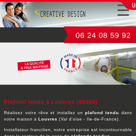
06 24 08 59 92
Plafond tendu à Louvres (95380)
Réalisez votre rêve et installez un
plafond tendu
dans
votre maison à
Louvres
(Val d'oise - Ile-de-France).
Installateur francilien, notre entreprise est incontournable
dans le secteur de la pose de
plafonds tendus
.