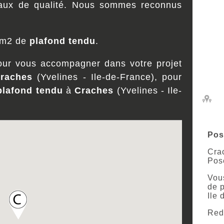
iaux de qualité. Nous sommes reconnus
u m2 de
plafond tendu
.
our vous accompagner dans votre projet
raches
(Yvelines - Ile-de-France), pour
plafond tendu
à
Craches
(Yvelines - Ile-
Pos
Cra
Pos
Vous
de 
Ile 
Redi