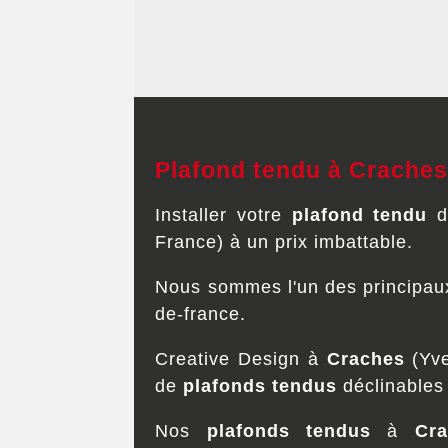
Plafond tendu à Craches
Installer votre
plafond tendu
d
France) à un prix imbattable.
Nous sommes l'un des principaux
de-france.
Creative Design à
Craches
(Yve
de
plafonds tendus
déclinables
Nos
plafonds tendus
à
Cr